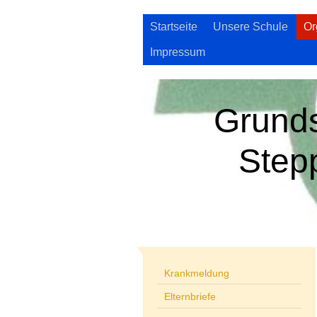
Startseite
Unsere Schule
Or
Impressum
Grund
Step
Krankmeldung
Elternbriefe