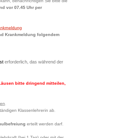
kann, benachrichtigen Sie bitte die
nd vor 07.45 Uhr per
ankmeldung
und Krankmeldung folgendem
st
erforderlich, das während der
äusen bitte dringend mitteilen,
ten
.
tändigen Klassenlehrerin ab.
hulbefreiung
erteilt werden darf.
lehrkraft (bei 1 Tag) oder mit der