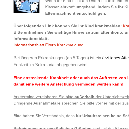
Wenn Ihr Kind nicht am Unterricht teilnehmen 
Klassenlehrkraft umgehend,
indem Sie Ihr Ki
Elternnachricht entschuldigen.
Über folgenden Link können Sie Ihr Kind krankmelden:
Kr
Bitte entnehmen Sie wichtige Hinweise zum Elternkonto 
Informationsblatt:
Informationsblatt Eltern Krankmeldung
Bei längeren Erkrankungen (ab 5 Tagen) ist ein
ärztliches Atte
Fehlzeit im Sekretariat abgegeben wird.
Eine ansteckende Krankheit oder auch das Auftreten von L
damit eine weitere Ansteckung vermieden werden kann!
Arzttermine vereinbaren Sie bitte
außerhalb
der Unterrichtszei
Dringende Ausnahmefälle sprechen Sie bitte
vorher
mit der zus
Bitte haben Sie Verständnis, dass
für Urlaubsreisen keine Sc
Befreiungen aus persönlichen Gründen
sind mit der Klassen