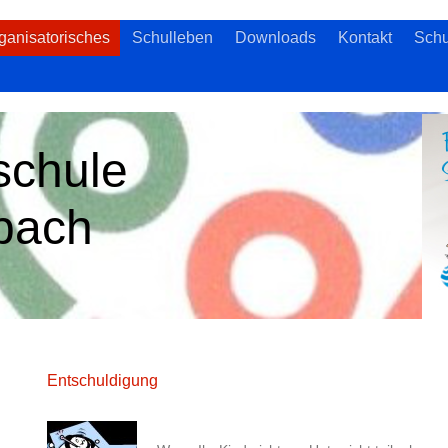
ganisatorisches
Schulleben
Downloads
Kontakt
Schu
schule
pach
Entschuldigung