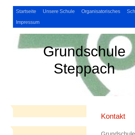
Startseite
Unsere Schule
Organisatorisches
Sch
Impressum
Grundschule
Steppach
Kontakt
Grundschule