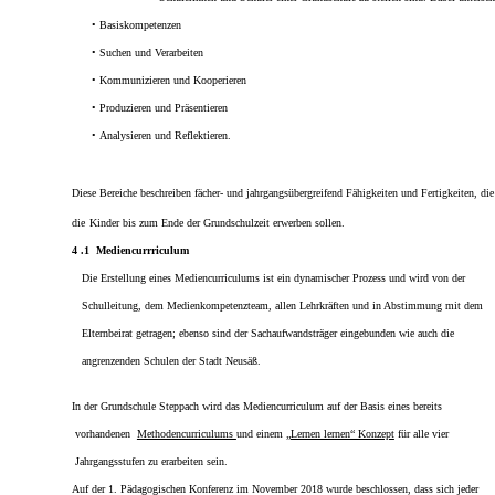
•
Basiskompetenzen
•
Suchen und Verarbeiten
•
Kommunizieren und Kooperieren
•
Produzieren und Präsentieren
•
Analysieren und Reflektieren.
Diese Bereiche beschreiben fächer- und jahrgangsübergreifend Fähigkeiten und Fertigkeiten, die
die
Kinder bis zum Ende der Grundschulzeit erwerben sollen.
4
.1 Mediencurrriculum
Die Erstellung
eines Mediencurriculums
ist ein dynamischer Prozess
u
nd wird von
der
Schulleitung
, dem
Medienkompetenzteam, allen Lehrkräften und in Abstimmung mit dem
Elternbeirat
getragen; ebenso sind
der Sachaufwandsträger eingebunden wie
auch die
angrenzenden Schulen der Stadt Neusäß.
In der Grundschule Steppach wird das Mediencurriculum auf der Basis eines bereits
vorhandenen
Methodencurriculums
und einem
„Lernen lernen“ Konzept
für alle vier
Jahrgangsstufen zu erarbeiten sein.
Auf
der
1.
Pädagogischen Konferenz im November 2018
wurde
beschlossen, dass sich jeder