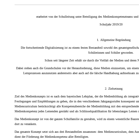
erarbeitet von der Schulleitung unter Beteiligung de
s
Medienkompetenzteams
und
Schul
jahr 201
9/20
1.
Allgemeine Begründung
Die fortschreitende Digitalisierung ist zu einem festen Bestandteil sowohl des gesamtgesellsch
Schülerinnen und Schüler geworden.
Schon seit längerer Zeit erhält sie durch die Vielfalt der Medien und deren
Dabei stehen auch die Grundschulen vor der Herausforderung, diese Medien einzusetzen, um einers
Lernprozessen auszunutzen andererseits aber auch auf die falsche Handhabung aufmerksam 
2.
Zielsetzung
Ziel des Medienkonzepts ist es nach dem bayerischen Lehrplan, der die Medienbildung als integrativ
Festlegungen und Empfehlungen zu geben, die in den verschiedenen Jahrgangsstufen konsequent umg
Mediencurriculum berücksichtigt alle Kompetenzbereiche der Medienbildung mit den entsprechende
Medienkompetenz jedes Lernenden gestärkt und als Schlüsselqualifikation für lebenslanges Lernen d
Das Medienkonzept ist von der ganzen Schulfamilie zu gestalten, wird zu einem wesentliche Baus
dort zu verankern.
Das gesamte Konzept setzt sich aus drei Bestandteilen zusammen: dem Mediencurriculum, dem Aus
dient der Förderung der Medienkompetenz aller Beteiligten.