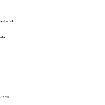
exibel im Koffer
ucker
18 Stück