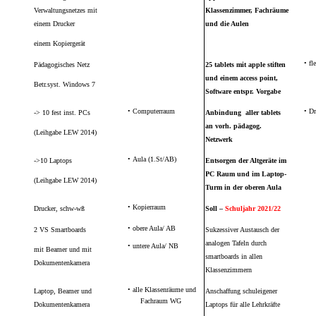
Verwaltungsnetzes mi
t
Klassenzimmer, Fachräume
einem Drucker
und die Aulen
einem Kopiergerät
•
fl
Pädagogisches Netz
2
5 tablets mit apple stiften
und
einem access point
,
Betr.syst. Windows 7
Software entspr. Vorgabe
•
Computerraum
•
Dr
-> 10 fest inst. PCs
Anbindung aller tablets
an vorh. pädagog.
(Leihgabe LEW 2014)
Netzwerk
•
Aula (1.St/AB)
->10 Laptops
Entsorgen der Altgeräte im
PC Raum und im Laptop-
(Leihgabe LEW 2014)
Turm in der oberen Aula
•
Kopierraum
Drucker, schw-wß
Soll –
Schuljahr 2021/22
•
obere Aula/ AB
2 VS Smartboards
Sukzessiver Austausch der
analogen Tafeln durch
•
untere Aula/ NB
mit Beamer und mit
smartboards in allen
Dokumentenkamera
Klassenzimmern
•
alle Klassenräume und
Laptop, Beamer und
Anschaffung schuleigener
Fachraum WG
Dokumentenkamera
Laptops für alle Lehrkräfte