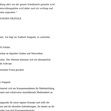
lung aktiv von der ganzen Schulfamilie gestaltet wird
nentwicklungspläne wird daher auch als wichtige und
hmen angesehen.“
ns BAYERN DIGITALII
n. Sie liegt im Stadtteil Steppach, in westlicher
50
Schüler.
 Ausbau an digitalen Geräten und Netzwerken.
stützt. Des Weiteren kümmert sich ein ehrenamtlich
der Software.
 externen Firma gewartet.
e Steppach
orientiert sich am Kompetenzrahmen für Medienbildung
baute und schrittweise
einzuführende
Medienarbeit an
spunkt für unser eigenes Konzept und stellt die
nen und die aktuellen Anforderungen, die derzeit an die
cheidet man fünf Kompetenzbereiche: