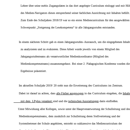
Lehrer über
seine mebis Zugangsdaten in
das dort angelegte Curriculum
einloggt und mit
Hil
des Medien-Navigators
dieses
entsprechend seiner fachlichen Au
srichtung mit Inhalten befüllt.
Zum Ende des Schuljahres 2018/19
war so ein erstes Mediencurriculum für den ausgewählten
Schwerpunkt „Steigerung der Lesekompetenz“
ür alle Jahrgangsstufen
entstanden.
In einem nächsten Schritt
gab
es einen
Jahrgangsstufen–Austausch
, um die eingegebenen Inhal
zu analysieren und zu evaluieren. Diese Arbeit w
urde
jeweils
von einem
Mitglied des
Jahrgangsstufenteams
als
verantwortlicher Medien
koordinator (Mitglied des
Medienkompetenzteams) zusammengefasst. Bei einer
2.
Pädagogischen Konferenz wu
rden die
Ergebnisse präsentiert.
Im aktuellen Schuljahr 2019/ 20 steht nun die Erweiterung des Curriculums im Zentrum.
Dabei ist darauf zu achten, dass
alle Fächer ausgewogen
in das Curriculum eingehen, die
Inhalt
mit dem
LPplus verankert
sind und die
technischen Ausstattungen
darin einfließen.
Unter
Mitwirkung aller Kollegen, sowie
unter der Hauptverantwortung der Schulleitung und des
Medienkompetenzteams
, dem zusätzlich zur Schulleitung deren Stellvertretung und der
Systembetreuer der
Schule angehören,
entsteht so sukkzessive
das Mediencurriculum der