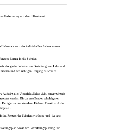
 in Abstimmung mit dem Elternbeirat
aftlichen als auch des individuellen Lebens unserer
 Nutzung Einzug in die Schulen.
eits das große Potential zur Gestaltung von Lehr- und
zu machen und den richtigen Umgang zu schulen.
e Aufgabe aller Unterrichtsfächer sieht, entsprechende
esetzt werden. Ein zu erstellendes schuleigenes
n Bezügen zu den einzelnen Fächern. Damit wird die
argestellt.
tein im Prozess der Schulentwicklung und ist auch
stattungsplan sowie der Fortbildungsplanung und