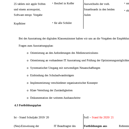
•
flexibel in Koffer
•
un
25 tablets
mit apple Stiften
Auswechseln der vorh.
und einem accesspoint
,
Smartboards in den beiden
•
ob
Software
entspr. Vorgabe
Aulen
•
für alle Schüler
Kopfhörer
Bei der Ausstattung der digitalen Klassenzimmer halten wir uns an die Vorgaben der
Empfehlun
Fragen zum Ausstattungsplan:
Orientierung an den Anforderungen des Mediencurriculums
o
Orientierung an vorhandener IT Ausstattung und Prüfung der Optimierungsmöglichke
o
Systematischer Umgang mit notwendigen Neuanschaffungen
o
Einbindung des Schulaufwandsträgers
o
Implementierung verschiedener organisatorischer Konzepte
o
Klare
Verteilung der Zuständigkeiten
o
Dokumentation der weiteren Ausbauschritte
o
4.3 Fortbildungsplan
Ist - Stand Schuljahr 2019/ 20
Soll –
Stand für 2020/ 21
(Neu)-Einweisung der
IT Beauftragter des
Fortbildungen aus
Referent