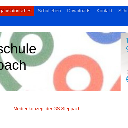
ganisatorisches
Schulleben
Downloads
Kontakt
Schu
schule
pach
Medienkonzept der GS Steppach