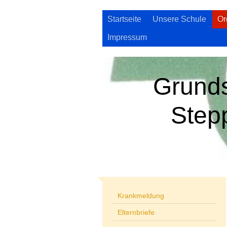
Startseite
Unsere Schule
Or
Impressum
Grund
Step
Krankmeldung
Elternbriefe