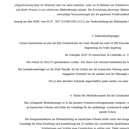
„Digitalisierung kann ihr Potential aber nur dann entfalten, wenn sie im Rahmen von Schulentwick
und dieser Prozess in ein schulisches Medienkonzept mündet. Die Erarbeitung derartiger Medie
notwendige Voraussetzungen für die geplanten Fördermaßna
Auszug aus dem KMS vom 05.07. 2017 (I.6-BS1356.3/11/1)
zur Verabschiedung des Masterpla
3.
Rahmenbedingungen
Unsere Grundschule ist eine der fünf Grundschulen der Stadt Neusäß mit rund 22.000 Einwohner
Angrenzung zur Stadt Augsburg.
Im Schuljahr 2019/ 20
unterrichten 16 Lehrkräfte ca. 1
Die Schule ist 2012/13 generalsaniert worden. Seit dieser Zeit entstand fortlaufend der
Der Sachaufwandsträger ist die Stadt Neusäß, die die Schule mit der technischen Wartung unter
engagierter Elternteil um die updates und die Wartungen 
Die in dem aktuellen Schuljahr angeschafften ipads werden von einer
4.
Säulen des Medienkonzeptes für die Grundschul
Das vorliegende Medienkonzept ist
in das gesamte Schulentwicklungskonzept integriert, 
an bayerischen Schulen und bildet die Grundlage für die nachhaltige, systematisch aufge
unserer Schule.
Der Kompetenzrahmen zur Medienbildung an bayerischen Schulen bildet somit den Ausgang
Grundlage für deren Erstellung und Ausarbeitung dar. Er umfasst die wesentlichen Qualifikatio
Schülerinnen und Schüler einer Grundschule zu stellen sind. Dabei unters