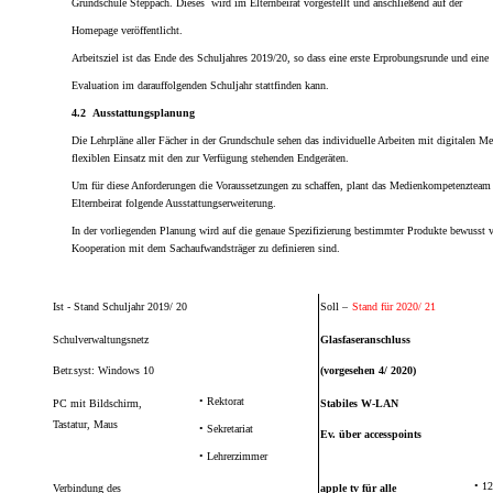
Grundschule Steppach. Dieses
wird im Elternbeirat
vorgestellt und anschließend auf der
Homepage veröffentlicht.
Arbeitsziel ist das Ende des Schuljahres
2019/20
, so dass eine erste Erprobungsrunde und eine
Evaluation
im darauffolgenden Schuljahr stattfinden kann.
4.2 Ausstattungsplanung
Die Lehrpläne aller Fächer in der Grundschule sehen das individuelle Arbeiten mit digitalen
flexiblen Einsatz mit den zur Verfügung stehenden Endgeräten.
Um für diese Anforderungen die Voraussetzungen zu schaffen, plant das Medienkompetenztea
Elternbeirat folgende Ausstattungserweite
rung.
In der vorliegenden Planung wird auf die genaue Spezifizierung bestimmter Produkte bewusst 
Kooperation mit dem Sachaufwandsträger zu definieren sind.
Ist - Stand Schuljahr 2019/ 20
Soll
–
Stand
für 2020/ 21
Schulverwaltungsnetz
Glasfaseranschluss
Betr.syst: Windows 10
(vorgesehen 4/ 2020)
•
Rektorat
PC mit Bildschirm,
Stabiles
W-LAN
Tastatur, Maus
•
Sekretariat
Ev. über accesspoints
•
Lehrerzimmer
•
12
Verbindung des
apple tv für alle