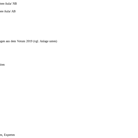
tere Aula/ NB
ere Aula/ AB
gen aus dem Votum 2019 (vgl. Anlage unten)
iten
en, Experten