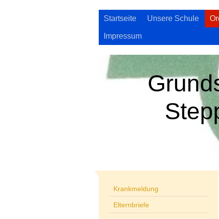
Startseite
Unsere Schule
Or
Impressum
Grund
Step
Krankmeldung
Elternbriefe